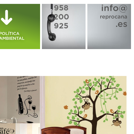
info@
958
200
reprocana
.es
925
POLÍTICA
AMBIENTAL