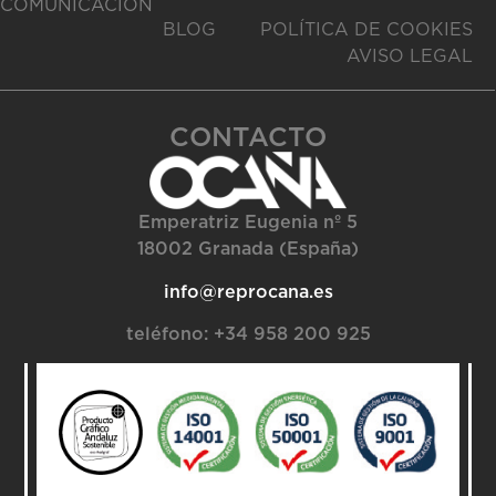
COMUNICACIÓN
BLOG
POLÍTICA DE COOKIES
AVISO LEGAL
CONTACTO
Emperatriz Eugenia nº 5
18002 Granada (España)
info@reprocana.es
teléfono:
+34 958 200 925