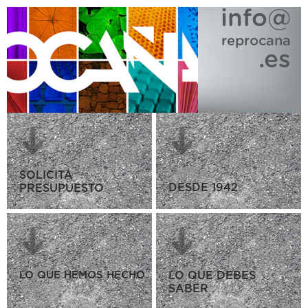
info@
reprocana
.es
SOLICITA
DESDE 1942
PRESUPUESTO
LO QUE HEMOS HECHO
LO QUE DEBES
SABER