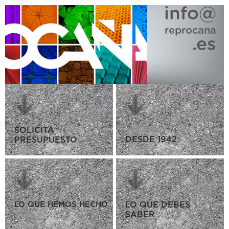
info@
reprocana
.es
SOLICITA
DESDE 1942
PRESUPUESTO
LO QUE HEMOS HECHO
LO QUE DEBES
SABER