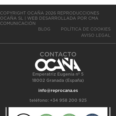
COPYRIGHT OCAÑA 2026 REPRODUCCIONES
OCAÑA SL | WEB DESARROLLADA POR CMA
COMUNICACIÓN
BLOG
POLÍTICA DE COOKIES
AVISO LEGAL
CONTACTO
Emperatriz Eugenia nº 5
18002 Granada (España)
info@reprocana.es
teléfono:
+34 958 200 925