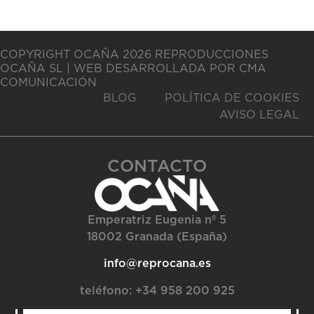
COPYRIGHT OCAÑA 2026 REPRODUCCIONES
OCAÑA SL | WEB DESARROLLADA POR CMA
COMUNICACIÓN
BLOG
POLÍTICA DE COOKIES
AVISO LEGAL
CONTACTO
Emperatriz Eugenia nº 5
18002 Granada (España)
info@reprocana.es
teléfono:
+34 958 200 925