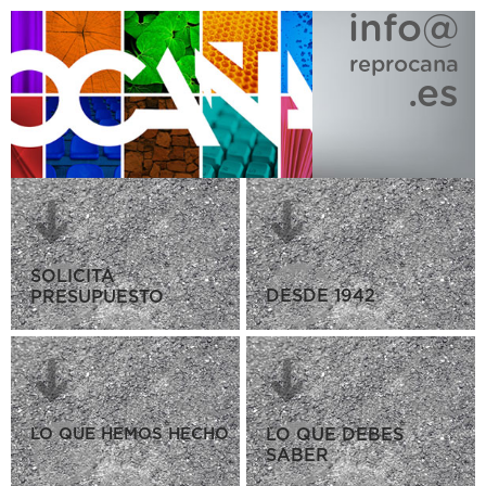
info@
reprocana
.es
SOLICITA
DESDE 1942
PRESUPUESTO
LO QUE HEMOS HECHO
LO QUE DEBES
SABER