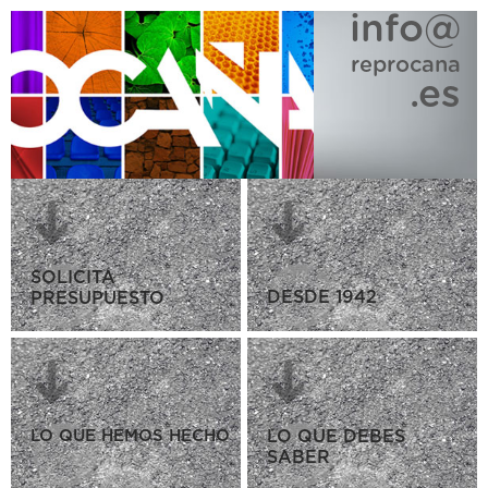
info@
reprocana
.es
SOLICITA
DESDE 1942
PRESUPUESTO
LO QUE HEMOS HECHO
LO QUE DEBES
SABER