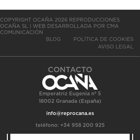
COPYRIGHT OCAÑA 2026 REPRODUCCIONES
OCAÑA SL | WEB DESARROLLADA POR CMA
COMUNICACIÓN
BLOG
POLÍTICA DE COOKIES
AVISO LEGAL
CONTACTO
Emperatriz Eugenia nº 5
18002 Granada (España)
info@reprocana.es
teléfono:
+34 958 200 925