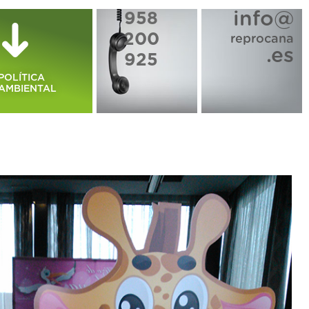
info@
958
200
reprocana
.es
925
POLÍTICA
AMBIENTAL