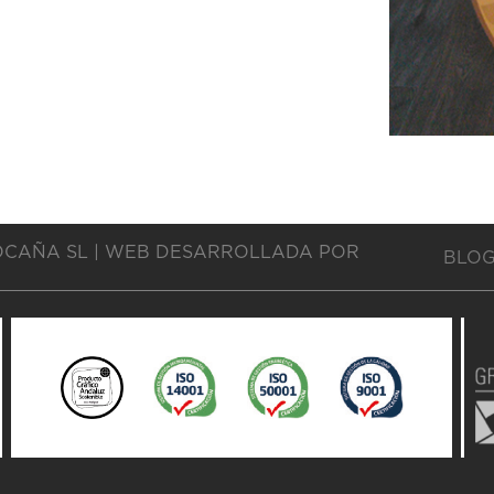
OCAÑA SL | WEB DESARROLLADA POR
BLO