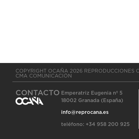
COPYRIGHT OCAÑA 2026 REPRODUCCIONES 
CMA COMUNICACIÓN
CONTACTO
Emperatriz Eugenia nº 5
18002 Granada (España)
info@reprocana.es
teléfono:
+34 958 200 925