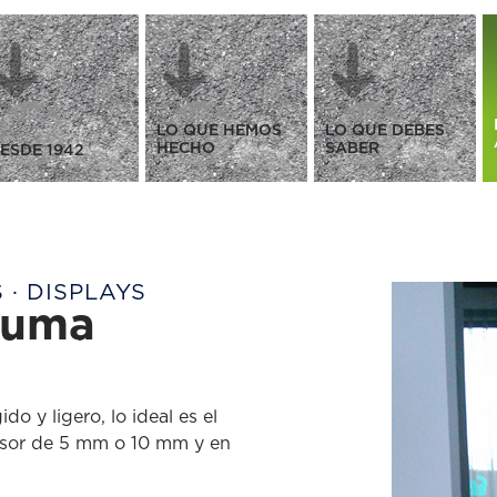
LO QUE HEMOS
LO QUE DEBES
HECHO
SABER
ESDE 1942
 · DISPLAYS
luma
o y ligero, lo ideal es el
osor de 5 mm o 10 mm y en