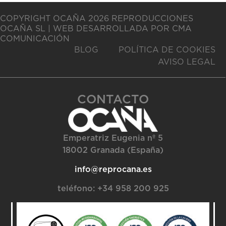
COPYRIGHT OCAÑA 2026 REPRODUCCIONES
OCAÑA SL | WEB DESARROLLADA POR CMA
COMUNICACIÓN
BLOG
POLÍTICA DE COOKIES
AVISO LEGAL
CONTACTO
Emperatriz Eugenia nº 5
18002 Granada (España)
info@reprocana.es
teléfono:
+34 958 200 925