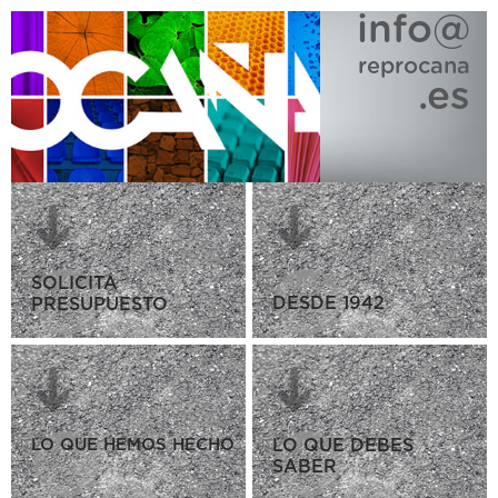
info@
reprocana
.es
SOLICITA
DESDE 1942
PRESUPUESTO
LO QUE HEMOS HECHO
LO QUE DEBES
SABER