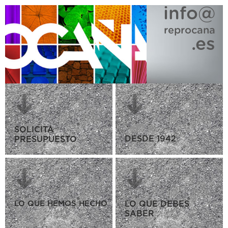
info@
reprocana
.es
SOLICITA
DESDE 1942
PRESUPUESTO
LO QUE HEMOS HECHO
LO QUE DEBES
SABER