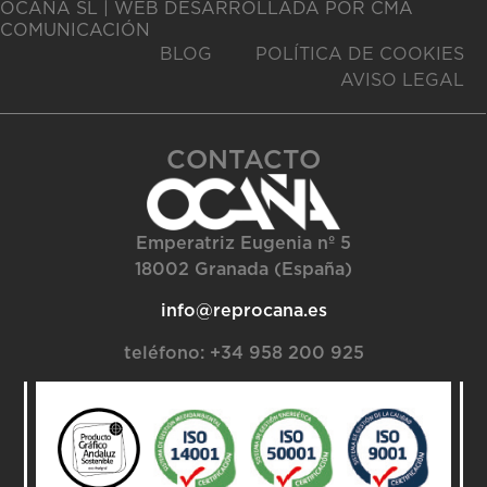
OCAÑA SL | WEB DESARROLLADA POR CMA
COMUNICACIÓN
BLOG
POLÍTICA DE COOKIES
AVISO LEGAL
CONTACTO
Emperatriz Eugenia nº 5
18002 Granada (España)
info@reprocana.es
teléfono:
+34 958 200 925