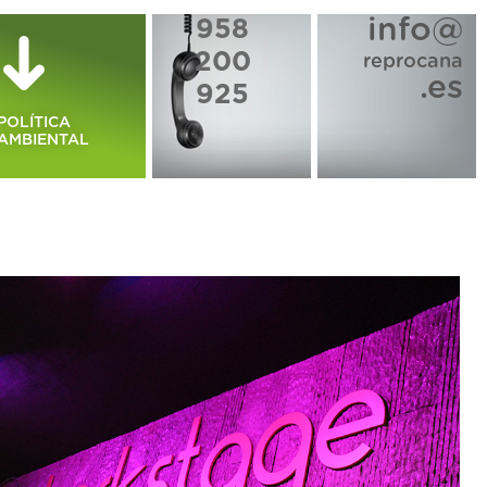
info@
958
200
reprocana
.es
925
POLÍTICA
AMBIENTAL