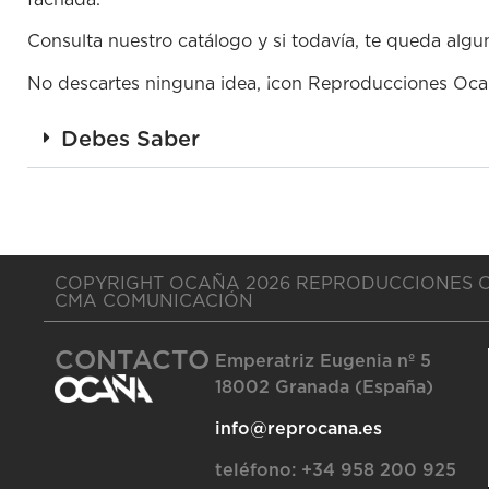
fachada.
Consulta nuestro catálogo y si todavía, te queda alg
No descartes ninguna idea, ¡con Reproducciones Ocaña
Debes Saber
COPYRIGHT OCAÑA 2026 REPRODUCCIONES 
CMA COMUNICACIÓN
CONTACTO
Emperatriz Eugenia nº 5
18002 Granada (España)
info@reprocana.es
teléfono:
+34 958 200 925