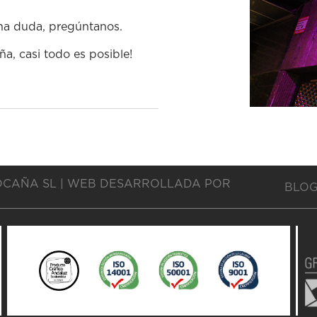
una duda, pregúntanos.
, casi todo es posible!
OCAÑA SL | WEB DESARROLLADA POR
BLO