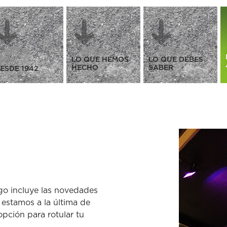
LO QUE HEMOS
LO QUE DEBES
HECHO
SABER
ESDE 1942
ogo incluye las novedades
 estamos a la última de
opción para rotular tu