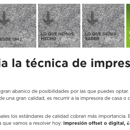
LO QUE HEMOS
LO QUE DEBES
HECHO
SABER
ESDE 1942
a la técnica de impres
ran abanico de posibilidades por las que puedes optar. L
una gran calidad, es recurrir a la impresora de casa o de
les los estándares de calidad cobran más importancia. Est
a que vamos a resolver hoy:
impresión offset o digital, 