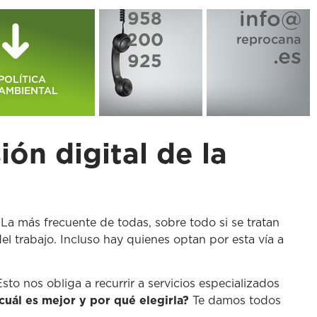
info@
958
200
reprocana
.es
925
POLÍTICA
AMBIENTAL
ión digital de la
a más frecuente de todas, sobre todo si se tratan
l trabajo. Incluso hay quienes optan por esta vía a
o nos obliga a recurrir a servicios especializados
¿cuál es mejor y por qué elegirla?
Te damos todos