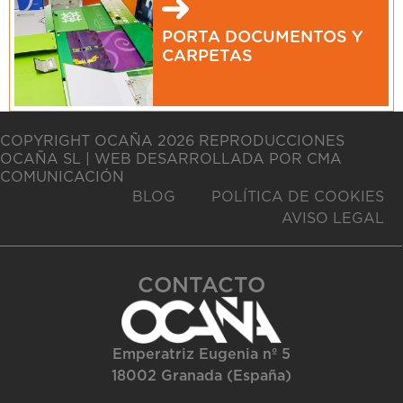
PORTA DOCUMENTOS Y
CARPETAS
COPYRIGHT OCAÑA 2026 REPRODUCCIONES
OCAÑA SL | WEB DESARROLLADA POR CMA
COMUNICACIÓN
BLOG
POLÍTICA DE COOKIES
AVISO LEGAL
CONTACTO
Emperatriz Eugenia nº 5
18002 Granada (España)