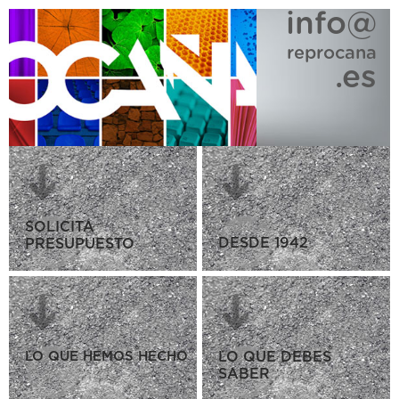
info@
reprocana
.es
SOLICITA
DESDE 1942
PRESUPUESTO
LO QUE HEMOS HECHO
LO QUE DEBES
SABER