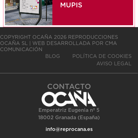
MUPIS
COPYRIGHT OCAÑA 2026 REPRODUCCIONES
OCAÑA SL | WEB DESARROLLADA POR CMA
COMUNICACIÓN
BLOG
POLÍTICA DE COOKIES
AVISO LEGAL
CONTACTO
Emperatriz Eugenia nº 5
18002 Granada (España)
info@reprocana.es