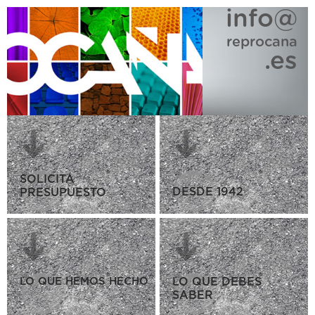
info@
reprocana
.es
SOLICITA
DESDE 1942
PRESUPUESTO
LO QUE HEMOS HECHO
LO QUE DEBES
SABER